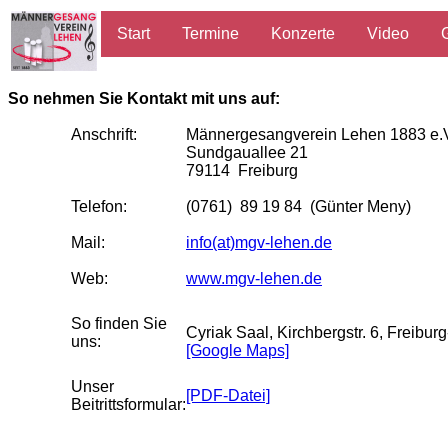
Start
Termine
Konzerte
Video
So nehmen Sie Kontakt mit uns auf:
Anschrift:
Männergesangverein Lehen 1883 e.
Sundgauallee 21
79114 Freiburg
Telefon:
(0761) 89 19 84 (Günter Meny)
Mail:
info(at)mgv-lehen.de
Web:
www.mgv-lehen.de
So finden Sie
Cyriak Saal, Kirchbergstr. 6, Freibur
uns:
[Google Maps]
Unser
[PDF-Datei]
Beitrittsformular: